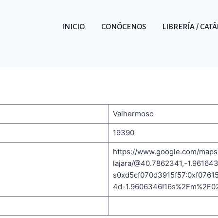
INICIO
CONÓCENOS
LIBRERÍA / CAT
Valhermoso
19390
https://www.google.com/map
lajara/@40.7862341,-1.96164
s0xd5cf070d3915f57:0xf0761
4d-1.9606346!16s%2Fm%2F0