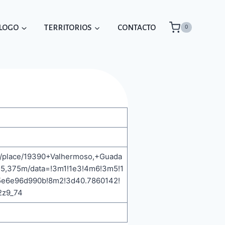
ÁLOGO
TERRITORIOS
CONTACTO
0
s/place/19390+Valhermoso,+Guada
35,375m/data=!3m1!1e3!4m6!3m5!1
5e6e96d990b!8m2!3d40.7860142!
2z9_74