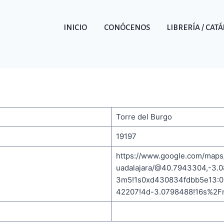
INICIO
CONÓCENOS
LIBRERÍA / CAT
Torre del Burgo
19197
https://www.google.com/maps
uadalajara/@40.7943304,-3.
3m5!1s0xd430834fdbb5e13:0
42207!4d-3.0798488!16s%2