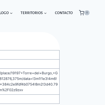
ÁLOGO
TERRITORIOS
CONTACTO
0
/place/19197+Torre+del+Burgo,+G
0812876,375m/data=!3m1!1e3!4m6!
x384c2e9fdf4b0754!8m2!3d40.79
Fm%2F02z9zxv