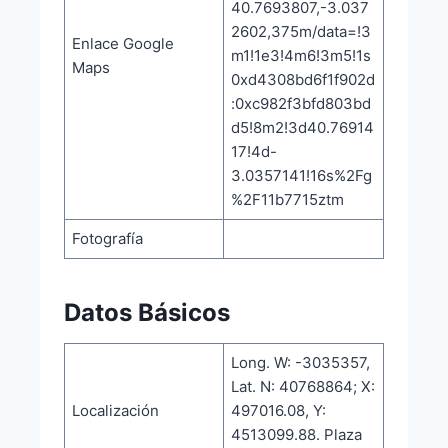
40.7693807,-3.037
2602,375m/data=!3
Enlace Google
m1!1e3!4m6!3m5!1s
Maps
0xd4308bd6f1f902d
:0xc982f3bfd803bd
d5!8m2!3d40.76914
17!4d-
3.0357141!16s%2Fg
%2F11b7715ztm
Fotografía
Datos Básicos
Long. W: -3035357,
Lat. N: 40768864; X:
Localización
497016.08, Y:
4513099.88. Plaza