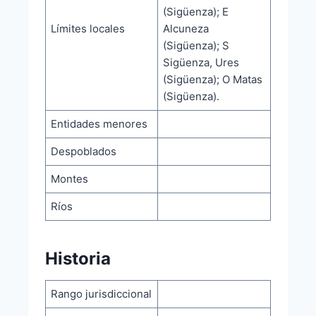
(Sigüenza); E
Límites locales
Alcuneza
(Sigüenza); S
Sigüenza, Ures
(Sigüenza); O Matas
(Sigüenza).
Entidades menores
Despoblados
Montes
Ríos
Historia
Rango jurisdiccional