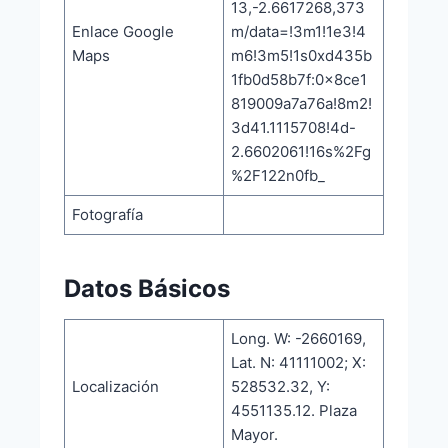
13,-2.6617268,373
Enlace Google
m/data=!3m1!1e3!4
Maps
m6!3m5!1s0xd435b
1fb0d58b7f:0x8ce1
819009a7a76a!8m2!
3d41.1115708!4d-
2.6602061!16s%2Fg
%2F122n0fb_
Fotografía
Datos Básicos
Long. W: -2660169,
Lat. N: 41111002; X:
Localización
528532.32, Y:
4551135.12. Plaza
Mayor.