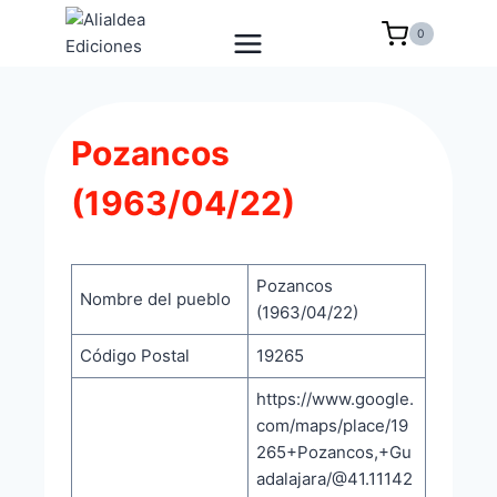
Saltar
0
al
contenido
Pozancos
(1963/04/22)
Pozancos
Nombre del pueblo
(1963/04/22)
Código Postal
19265
https://www.google.
com/maps/place/19
265+Pozancos,+Gu
adalajara/@41.11142