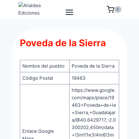
Saltar
0
al
contenido
Poveda de la Sierra
Nombre del pueblo
Poveda de la Sierra
Código Postal
19463
https://www.google.
com/maps/place/19
463+Poveda+de+la
+Sierra,+Guadalajar
a/@40.6429717,-2.0
300202,450m/data
Enlace Google
=!3m1!1e3!4m6!3m
Maps