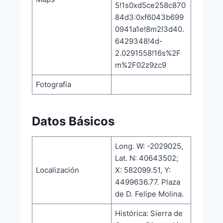
5!1s0xd5ce258c870
84d3:0xf6043b699
0941a1e!8m2!3d40.
6429348!4d-
2.0291558!16s%2F
m%2F02z9zc9
Fotografía
Datos Básicos
Long. W: -2029025,
Lat. N: 40643502;
Localización
X: 582099.51, Y:
4499636.77. Plaza
de D. Felipe Molina.
Histórica: Sierra de