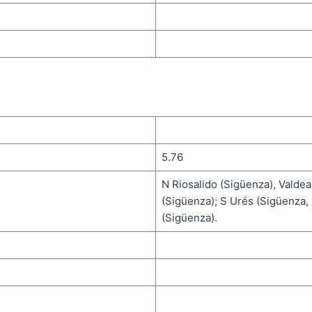
5.76
N Riosalido (Sigüenza), Valde
(Sigüenza); S Urés (Sigüenza,
(Sigüenza).