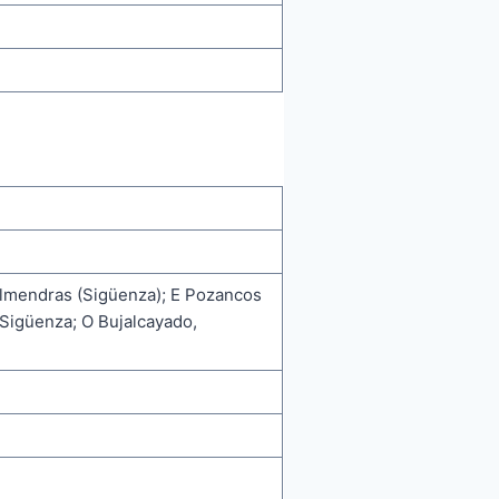
almendras (Sigüenza); E Pozancos
 Sigüenza; O Bujalcayado,