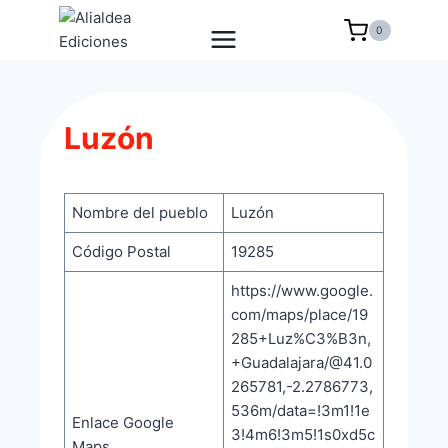
Saltar
0
al
contenido
Luzón
Nombre del pueblo
Luzón
Código Postal
19285
https://www.google.
com/maps/place/19
285+Luz%C3%B3n,
+Guadalajara/@41.0
265781,-2.2786773,
536m/data=!3m1!1e
Enlace Google
3!4m6!3m5!1s0xd5c
Maps