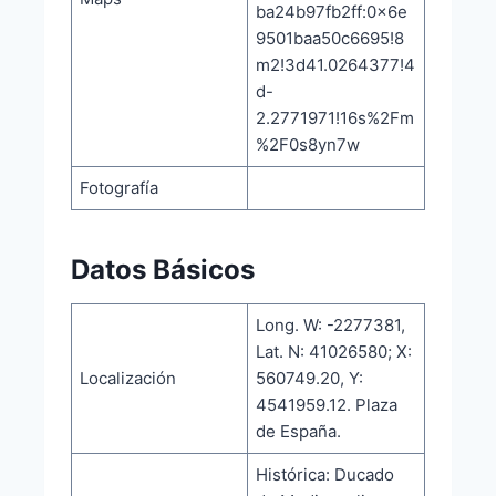
ba24b97fb2ff:0x6e
9501baa50c6695!8
m2!3d41.0264377!4
d-
2.2771971!16s%2Fm
%2F0s8yn7w
Fotografía
Datos Básicos
Long. W: -2277381,
Lat. N: 41026580; X:
Localización
560749.20, Y:
4541959.12. Plaza
de España.
Histórica: Ducado