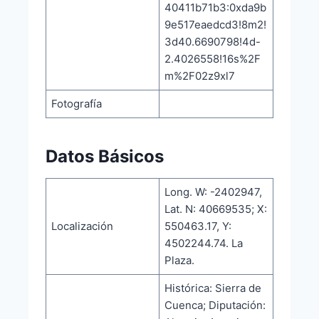
40411b71b3:0xda9b
9e517eaedcd3!8m2!
3d40.6690798!4d-
2.4026558!16s%2F
m%2F02z9xl7
Fotografía
Datos Básicos
Long. W: -2402947,
Lat. N: 40669535; X:
Localización
550463.17, Y:
4502244.74. La
Plaza.
Histórica: Sierra de
Cuenca; Diputación: