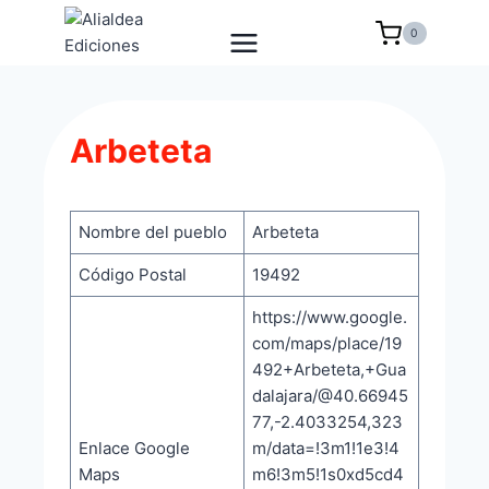
Saltar
0
al
contenido
Arbeteta
Nombre del pueblo
Arbeteta
Código Postal
19492
https://www.google.
com/maps/place/19
492+Arbeteta,+Gua
dalajara/@40.66945
77,-2.4033254,323
Enlace Google
m/data=!3m1!1e3!4
Maps
m6!3m5!1s0xd5cd4