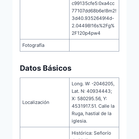
c99135cfe5:0xa4cc
77107dd68b6e!8m2!
3d40.9352649!4d-
2.04498!16s%2Fg%
2F120p4pw4
Fotografía
Datos Básicos
Long. W: -2046205,
Lat. N: 40934443;
X: 580295.56, Y:
Localización
4531917.51. Calle la
Ruga, hastial de la
iglesia.
Histórica: Señorío