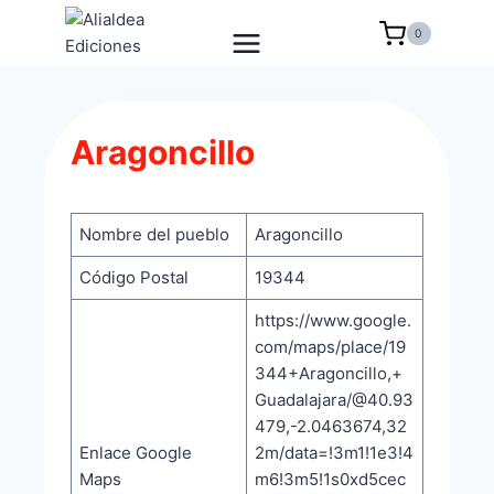
Saltar
0
al
contenido
Aragoncillo
Nombre del pueblo
Aragoncillo
Código Postal
19344
https://www.google.
com/maps/place/19
344+Aragoncillo,+
Guadalajara/@40.93
479,-2.0463674,32
Enlace Google
2m/data=!3m1!1e3!4
Maps
m6!3m5!1s0xd5cec