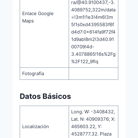
ra/@40.9100437,-3.
4089752,322m/data
Enlace Google
=!3m1!1e3!4m6!3m
Maps
5!1s0xd4395583f6f
d4d7:0x614fa9f72f4
1d9ab!8m2!3d40.91
00709!4d-
3.4078865!16s%2Fg
%2F122_9flq
Fotografía
Datos Básicos
Long. W: -3408432,
Lat. N: 40909376; X:
Localización
465603.22, Y:
4528777.32. Plaza