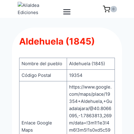
Saltar
0
al
contenido
Aldehuela (1845)
Nombre del pueblo
Aldehuela (1845)
Código Postal
19354
https://www.google.
com/maps/place/19
354+Aldehuela,+Gu
adalajara/@40.8066
095,-1.7863813,269
Enlace Google
m/data=!3m1!1e3!4
Maps
m6!3m5!1s0xd5c59