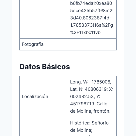
b6fb74eda1:0xea80
5ece425b57f9!8m2!
3d40.8062387!4d-
1.7858373!16s%2Fg
%2F11xbc11vb
Fotografía
Datos Básicos
Long. W: -1785006,
Lat. N: 40806319; X:
Localización
602482.53, Y:
4517967.19. Calle
de Molina, frontón.
Histórica: Señorío
de Molina;